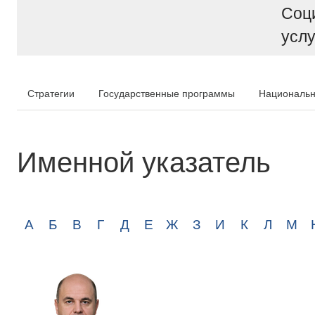
Соц
услу
Стратегии
Государственные программы
Национальн
Именной указатель
А
Б
В
Г
Д
Е
Ж
З
И
К
Л
М