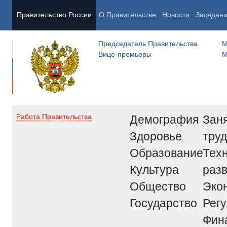
Правительство России
О Правительстве
Новости
Заседан
Председатель Правительства
М
Вице-премьеры
М
Демография
Заня
Работа Правительства
Здоровье
труд
Образование
Тех
Культура
раз
Общество
Эко
Государство
Рег
Фин