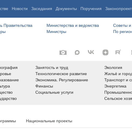
стве
Новости
Заседания
Документы
Поручения
Законопроект
ь Правительства
Министерства и ведомства
Советы и
еры
Министры
По регио
мография
Занятость и труд
Экология
ровье
Технологическое развитие
Жильё и горо
азование
Экономика. Регулирование
Транспорт и с
ьтура
Финансы
Энергетика
щество
Социальные услуги
Промышленно
ударство
Сельское хоз
ограммы
Национальные проекты