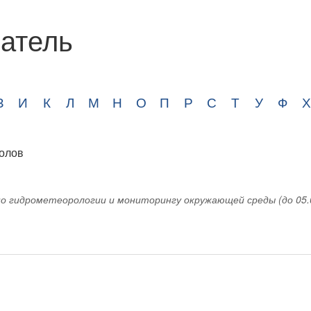
атель
З
И
К
Л
М
Н
О
П
Р
С
Т
У
Ф
Х
о гидрометеорологии и мониторингу окружающей среды (до 05.