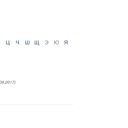
Ц
Ч
Ш
Щ
Э
Ю
Я
09.2017)