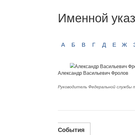
Именной указ
А
Б
В
Г
Д
Е
Ж
Александр Васильевич Фролов
Руководитель Федеральной службы п
События