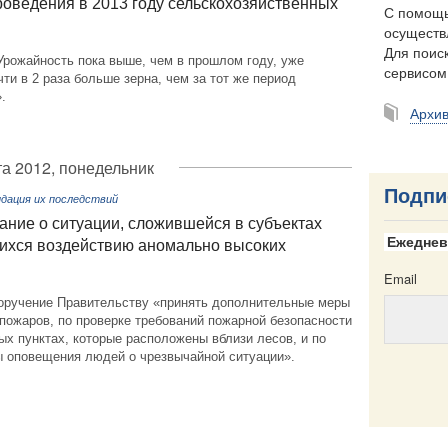
оведения в 2013 году сельскохозяйственных
С помощь
осуществ
Для поиск
Урожайность пока выше, чем в прошлом году, уже
сервисо
ти в 2 раза больше зерна, чем за тот же период
.
Архи
та 2012, понедельник
Подпи
идация их последствий
ние о ситуации, сложившейся в субъектах
Ежеднев
ихся воздействию аномально высоких
Email
оручение Правительству «принять дополнительные меры
пожаров, по проверке требований пожарной безопасности
ых пунктах, которые расположены вблизи лесов, и по
ы оповещения людей о чрезвычайной ситуации».
Email