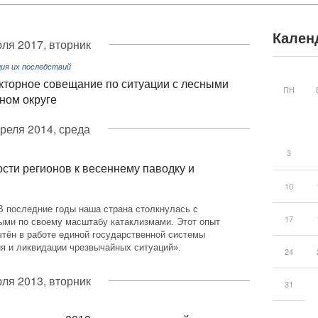
Кален
юля 2017, вторник
ция их последствий
кторное совещание по ситуации с лесными
ПН
ном округе
преля 2014, среда
3
сти регионов к весеннему паводку и
10
В последние годы наша страна столкнулась с
17
ыми по своему масштабу катаклизмами. Этот опыт
чтён в работе единой государственной системы
я и ликвидации чрезвычайных ситуаций».
24
юля 2013, вторник
31