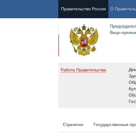
Правительство России
О Правитель
Председател
Вице-премь
Де
Работа Правительства
Здо
Обр
Кул
Об
Гос
Стратегии
Государственные пр