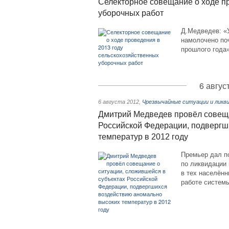
Селекторное совещание о ходе пр
уборочных работ
Д.Медведев: «
намолочено поч
прошлого года»
6 авгус
6 августа 2012
,
Чрезвычайные ситуации и ликв
Дмитрий Медведев провёл совеща
Российской Федерации, подвергш
температур в 2012 году
Премьер дал п
по ликвидации 
в тех населённ
работе систем