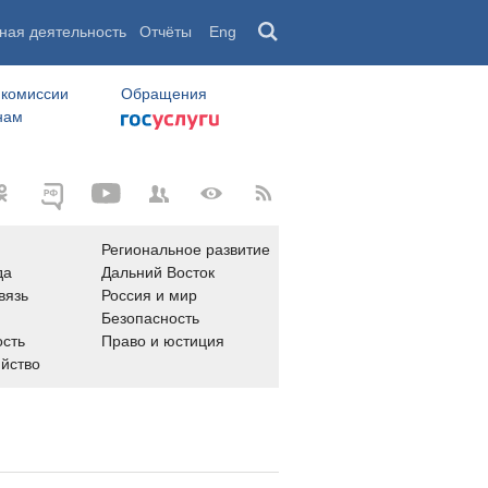
ная деятельность
Отчёты
Eng
 комиссии
Обращения
нам
Региональное развитие
да
Дальний Восток
вязь
Россия и мир
Безопасность
сть
Право и юстиция
яйство