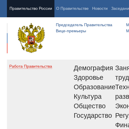
Правительство России
О Правительстве
Новости
Заседан
Председатель Правительства
М
Вице-премьеры
М
Демография
Заня
Работа Правительства
Здоровье
труд
Образование
Тех
Культура
раз
Общество
Эко
Государство
Рег
Фин