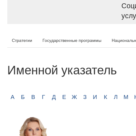
Соц
услу
Стратегии
Государственные программы
Национальн
Именной указатель
А
Б
В
Г
Д
Е
Ж
З
И
К
Л
М