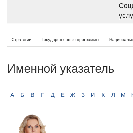
Соц
услу
Стратегии
Государственные программы
Национальн
Именной указатель
А
Б
В
Г
Д
Е
Ж
З
И
К
Л
М