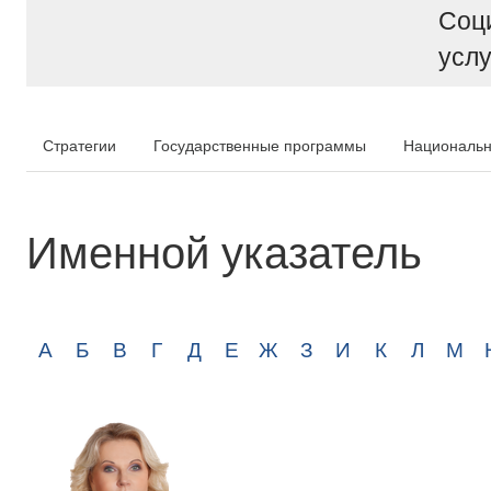
Соц
услу
Стратегии
Государственные программы
Национальн
Именной указатель
А
Б
В
Г
Д
Е
Ж
З
И
К
Л
М