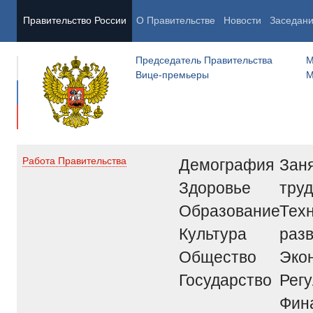
Правительство России
О Правительстве
Новости
Заседан
Председатель Правительства
М
Вице-премьеры
М
Демография
Заня
Работа Правительства
Здоровье
труд
Образование
Тех
Культура
раз
Общество
Эко
Государство
Рег
Фин