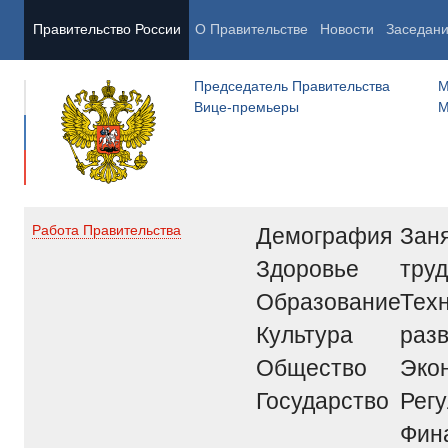
Правительство России
О Правительстве
Новости
Заседан
Председатель Правительства
М
Вице-премьеры
М
Демография
Заня
Работа Правительства
Здоровье
труд
Образование
Тех
Культура
раз
Общество
Эко
Государство
Рег
Фин