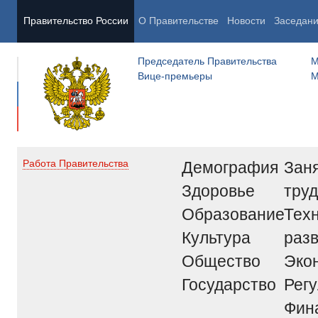
Правительство России
О Правительстве
Новости
Заседан
Председатель Правительства
М
Вице-премьеры
М
Демография
Заня
Работа Правительства
Здоровье
труд
Образование
Тех
Культура
раз
Общество
Эко
Государство
Рег
Фин