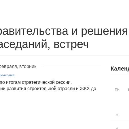
авительства и решения
аседаний, встреч
февраля, вторник
Кален
ительства
о итогам стратегической сессии,
ии развития строительной отрасли и ЖКХ до
ПН
2
9