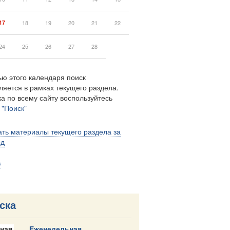
17
18
19
20
21
22
24
25
26
27
28
ю этого календаря поиск
ляется в рамках текущего раздела.
а по всему сайту воспользуйтесь
м
"Поиск"
ть материалы текущего раздела за
од
в
ска
ная
Еженедельная