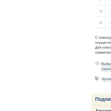
16
23
С помощь
осуществ
Для поиск
сервисо
Выбра
пери
Архи
Подпи
Ежеднев