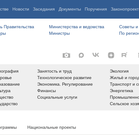
стве
Новости
Заседания
Документы
Поручения
Законопроект
ь Правительства
Министерства и ведомства
Советы и
еры
Министры
По регио
мография
Занятость и труд
Экология
ровье
Технологическое развитие
Жильё и горо
азование
Экономика. Регулирование
Транспорт и с
ьтура
Финансы
Энергетика
щество
Социальные услуги
Промышленно
ударство
Сельское хоз
ограммы
Национальные проекты