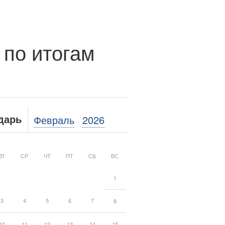
 по итогам
Февраль
2026
дарь
ВТ
СР
ЧТ
ПТ
СБ
ВС
1
3
4
5
6
7
8
10
11
12
13
14
15