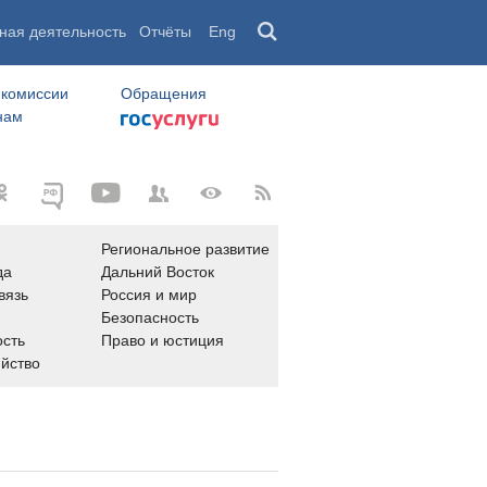
ная деятельность
Отчёты
Eng
 комиссии
Обращения
нам
Региональное развитие
да
Дальний Восток
вязь
Россия и мир
Безопасность
сть
Право и юстиция
яйство