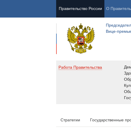
Правительство России
О Правитель
Председател
Вице-премь
Де
Работа Правительства
Здо
Обр
Кул
Об
Гос
Стратегии
Государственные пр