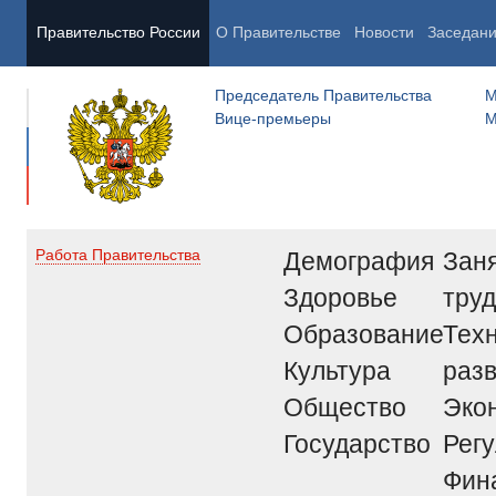
Правительство России
О Правительстве
Новости
Заседан
Председатель Правительства
М
Вице-премьеры
М
Демография
Заня
Работа Правительства
Здоровье
труд
Образование
Тех
Культура
раз
Общество
Эко
Государство
Рег
Фин