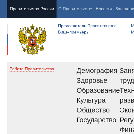
Правительство России
О Правительстве
Новости
Заседан
Председатель Правительства
М
Вице-премьеры
М
Демография
Заня
Работа Правительства
Здоровье
труд
Образование
Тех
Культура
раз
Общество
Эко
Государство
Рег
Фин