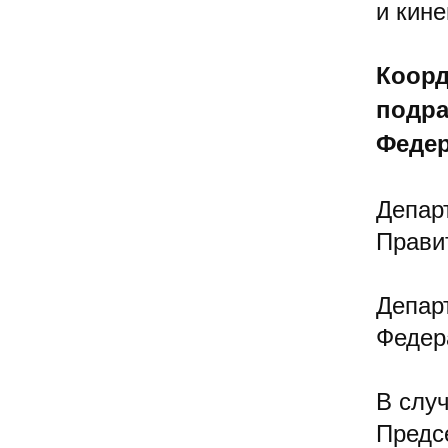
и кин
Коорд
подра
Федер
Депар
Прави
Депар
Федер
В слу
Предс