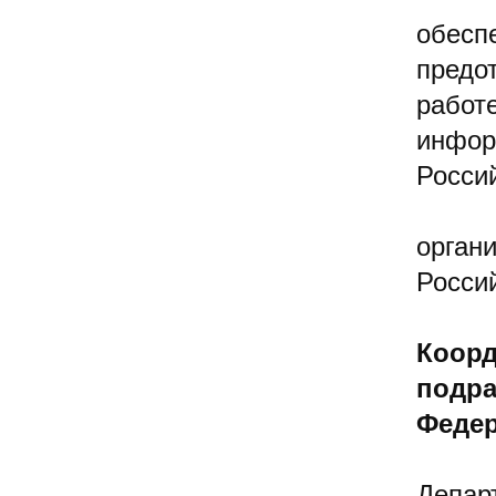
обесп
предо
работ
инфор
Росси
орган
Росси
Коорд
подра
Федер
Депар