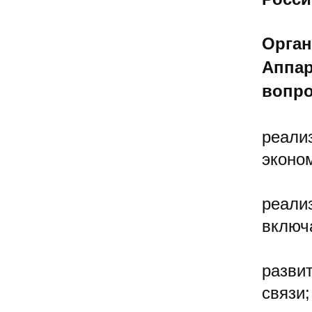
Орган
Аппар
вопро
реали
эконо
реали
включ
разви
связи;