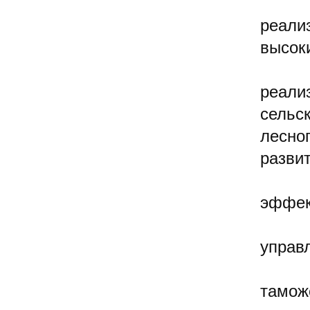
реали
высок
реали
сельс
лесно
разви
эффек
управ
тамож