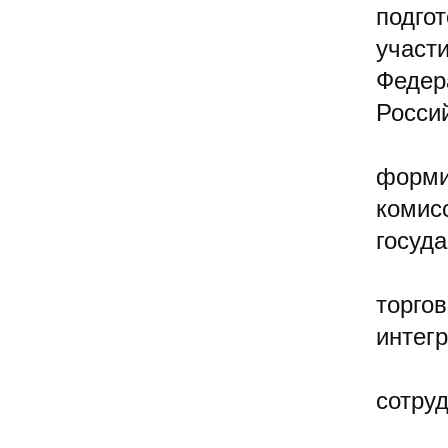
подго
участ
Федер
Росси
форми
комис
госуд
торго
интег
сотру