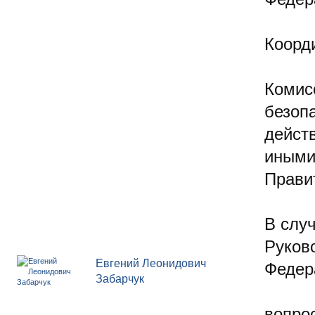
Коорд
Комис
безоп
дейст
иными
Прави
В случ
Руков
Евгений Леонидович
Федер
Забарчук
вопр