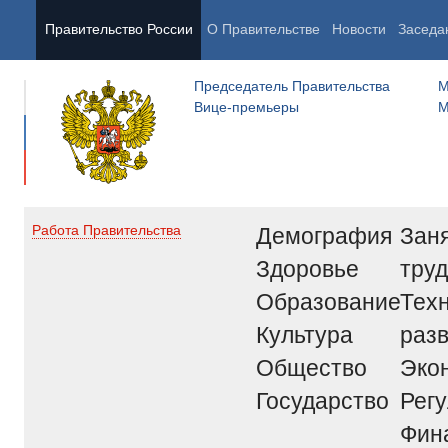
Правительство России
О Правительстве
Новости
Заседа
Председатель Правительства
М
Вице-премьеры
М
Демография
Заня
Работа Правительства
Здоровье
труд
Образование
Тех
Культура
раз
Общество
Эко
Государство
Рег
Фин