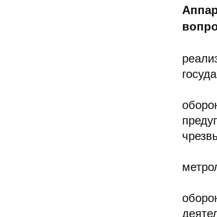
Аппар
вопро
реали
госуд
оборо
преду
чрезв
метрол
оборо
деяте