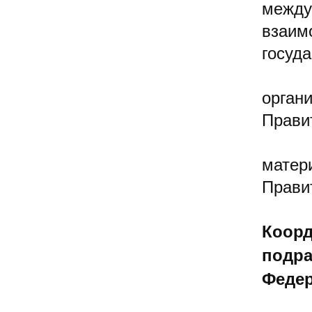
между
взаим
госуда
орган
Прави
матер
Прави
Коорд
подра
Федер