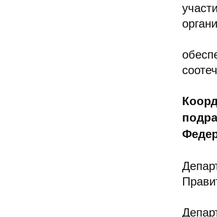
участ
органи
обесп
сооте
Коорд
подра
Федер
Депар
Прави
Депар