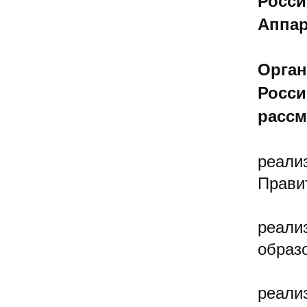
Росс
Аппар
Орган
Росси
рассм
реали
Прави
реали
образ
реали