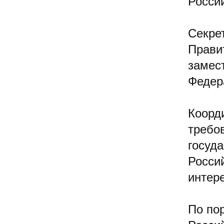
Росси
Секре
Прави
замес
Федер
Коорд
требо
госуд
Росси
интер
По по