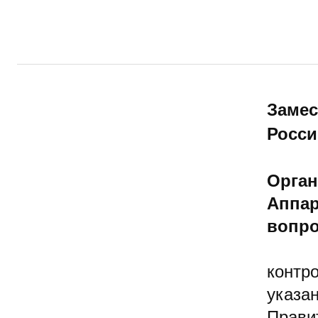
Замес
Росси
Орган
Аппар
вопро
контр
указа
Прави