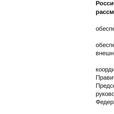
Росси
рассм
обесп
обесп
внешн
коорд
Прави
Предс
руков
Федер