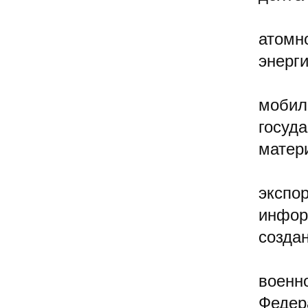
атомн
энерги
мобил
госуд
матер
экспор
инфор
созда
военн
Федер