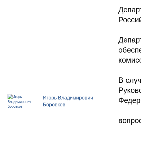
Депар
Росси
Депар
обесп
комис
В случ
Руков
Игорь Владимирович
Федер
Боровков
вопр