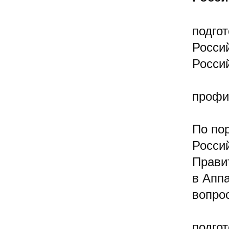
подго
Росси
Росси
профи
По по
Росси
Прави
в Апп
вопро
подго