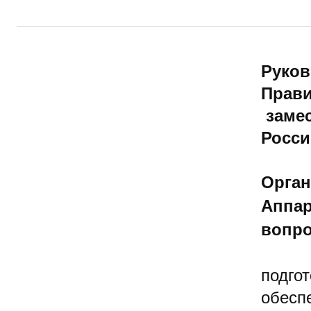
Руков
Прави
замес
Росси
Орган
Аппар
вопро
подгот
обесп