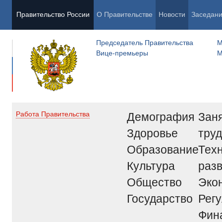
Правительство России
О Правительстве
Новости
Заседан
Председатель Правительства
М
Вице-премьеры
М
Демография
Заня
Работа Правительства
Здоровье
труд
Образование
Тех
Культура
раз
Общество
Эко
Государство
Рег
Фин