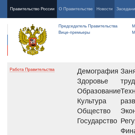
Правительство России
О Правительстве
Новости
Заседан
Председатель Правительства
М
Вице-премьеры
М
Демография
Заня
Работа Правительства
Здоровье
труд
Образование
Тех
Культура
раз
Общество
Эко
Государство
Рег
Фин