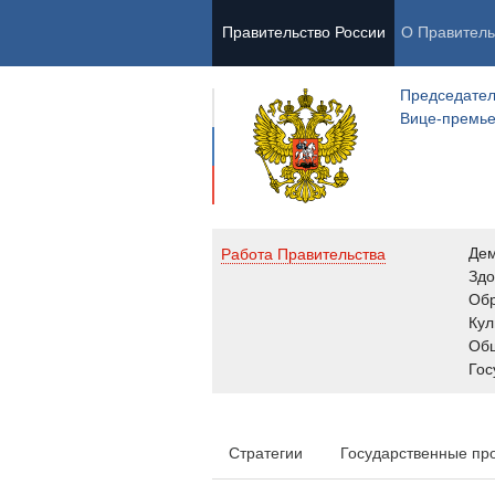
Правительство России
О Правитель
Председател
Вице-премь
Де
Работа Правительства
Здо
Обр
Кул
Об
Гос
Стратегии
Государственные пр