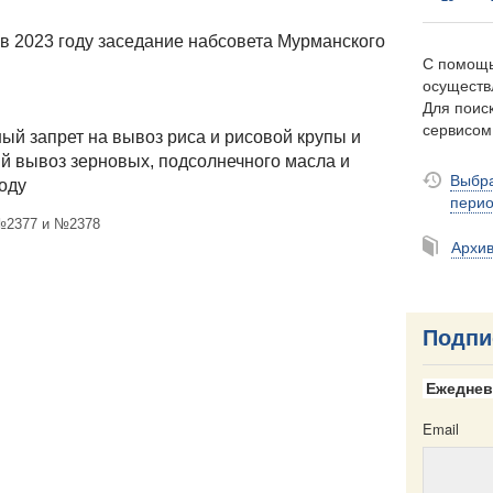
в 2023 году заседание набсовета Мурманского
С помощь
осуществ
Для поиск
сервисо
й запрет на вывоз риса и рисовой крупы и
й вывоз зерновых, подсолнечного масла и
Выбра
оду
пери
 №2377 и №2378
Архи
Подпи
Ежеднев
Email