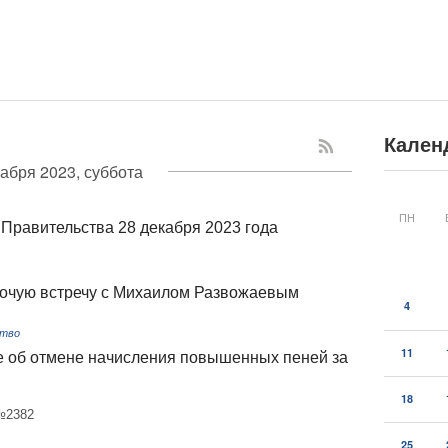
Кален
кабря 2023, суббота
ПН
Правительства 28 декабря 2023 года
очую встречу с Михаилом Развожаевым
4
ство
11
 об отмене начисления повышенных пеней за
18
 №2382
25