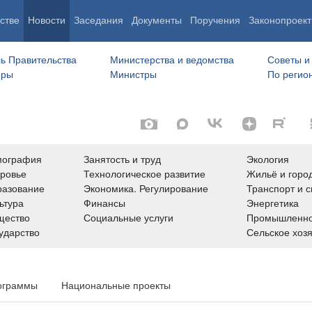
стве
Новости
Заседания
Документы
Поручения
Законопроект
ь Правительства
Министерства и ведомства
Советы и
еры
Министры
По регио
мография
Занятость и труд
Экология
ровье
Технологическое развитие
Жильё и горо
азование
Экономика. Регулирование
Транспорт и с
ьтура
Финансы
Энергетика
щество
Социальные услуги
Промышленно
ударство
Сельское хоз
ограммы
Национальные проекты