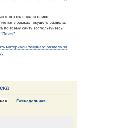
ю этого календаря поиск
ляется в рамках текущего раздела.
а по всему сайту воспользуйтесь
м
"Поиск"
ть материалы текущего раздела за
од
в
ска
ная
Еженедельная