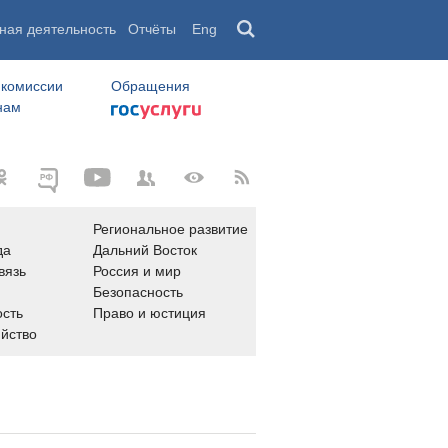
ная деятельность
Отчёты
Eng
 комиссии
Обращения
нам
Региональное развитие
да
Дальний Восток
вязь
Россия и мир
Безопасность
сть
Право и юстиция
яйство