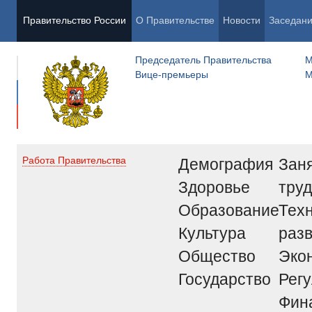
Правительство России
О Правительстве
Новости
Заседан
Председатель Правительства
М
Вице-премьеры
М
Демография
Заня
Работа Правительства
Здоровье
труд
Образование
Тех
Культура
раз
Общество
Эко
Государство
Рег
Фин