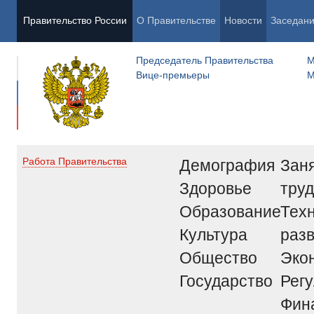
Правительство России
О Правительстве
Новости
Заседан
Председатель Правительства
М
Вице-премьеры
М
Демография
Заня
Работа Правительства
Здоровье
труд
Образование
Тех
Культура
раз
Общество
Эко
Государство
Рег
Фин