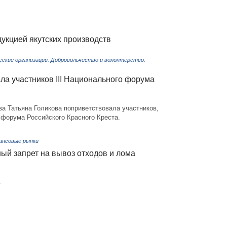
укцией якутских производств
ские организации. Добровольчество и волонтёрство.
ла участников III Национального форума
а Татьяна Голикова поприветствовала участников,
о форума Российского Красного Креста.
ансовые рынки
ый запрет на вывоз отходов и лома
4