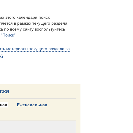
ю этого календаря поиск
ляется в рамках текущего раздела.
а по всему сайту воспользуйтесь
м
"Поиск"
ть материалы текущего раздела за
од
в
ска
ная
Еженедельная