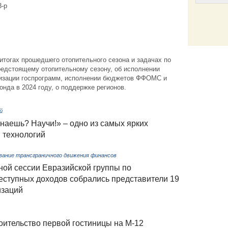
3-р
Email
 итогах прошедшего отопительного сезона и задачах по
редстоящему отопительному сезону, об исполнении
изации госпрограмм, исполнении бюджетов ФФОМС и
нда в 2024 году, о поддержке регионов.
й
наешь? Научи!» – одно из самых ярких
 технологий
вание трансграничного движения финансов
ой сессии Евразийской группы по
еступных доходов собрались представители 19
изаций
оительство первой гостиницы на М-12