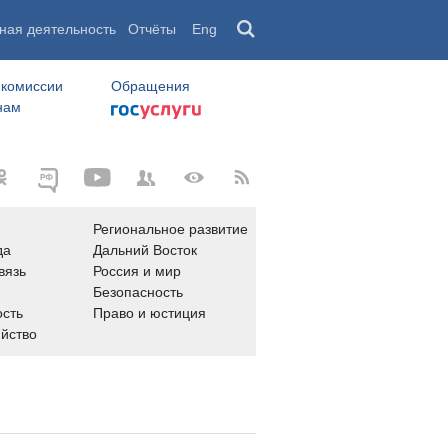
ная деятельность
Отчёты
Eng
 комиссии
Обращения
нам
Региональное развитие
да
Дальний Восток
вязь
Россия и мир
Безопасность
сть
Право и юстиция
яйство