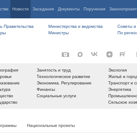
стве
Новости
Заседания
Документы
Поручения
Законопроект
ь Правительства
Министерства и ведомства
Советы и
еры
Министры
По регио
мография
Занятость и труд
Экология
ровье
Технологическое развитие
Жильё и горо
азование
Экономика. Регулирование
Транспорт и с
ьтура
Финансы
Энергетика
щество
Социальные услуги
Промышленно
ударство
Сельское хоз
ограммы
Национальные проекты