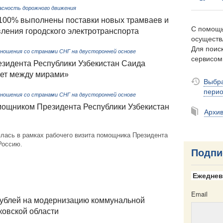
асность дорожного движения
а 100% выполнены поставки новых трамваев и
С помощь
ления городского электротранспорта
осуществ
Для поиск
ношения со странами СНГ на двусторонней основе
сервисо
езидента Республики Узбекистан Саида
вет между мирами»
Выбра
пери
ношения со странами СНГ на двусторонней основе
ощником Президента Республики Узбекистан
Архи
ялась в рамках рабочего визита помощника Президента
Россию.
Подпи
Ежеднев
Email
рублей на модернизацию коммунальной
ковской области