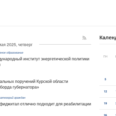
Кален
мая 2025, четверг
вное образование
ПН
ународный институт энергетической политики
м
5
альных поручений Курской области
борда губернатора»
12
категорий граждан
19
фиджитал отлично подходит для реабилитации
26