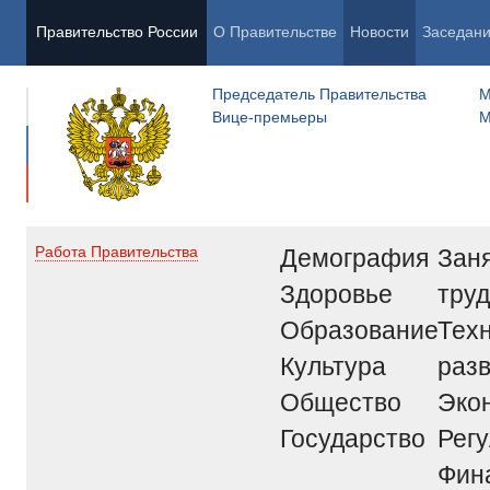
Правительство России
О Правительстве
Новости
Заседан
Председатель Правительства
М
Вице-премьеры
М
Демография
Заня
Работа Правительства
Здоровье
труд
Образование
Тех
Культура
раз
Общество
Эко
Государство
Рег
Фин