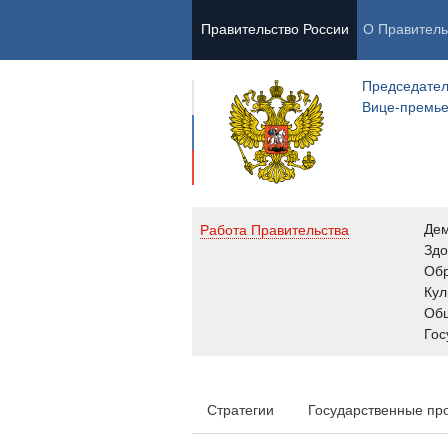
Правительство России
О Правитель
Председател
Вице-премь
Де
Работа Правительства
Здо
Обр
Кул
Об
Гос
Стратегии
Государственные пр