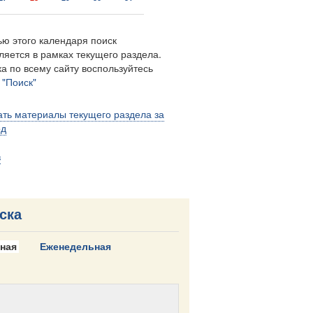
ю этого календаря поиск
ляется в рамках текущего раздела.
а по всему сайту воспользуйтесь
м
"Поиск"
ть материалы текущего раздела за
од
в
ска
ная
Еженедельная