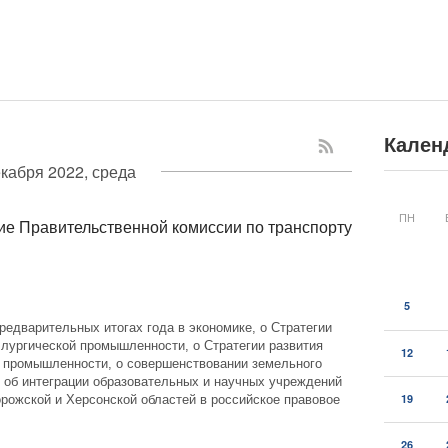
Кален
екабря 2022, среда
ПН
ие Правительственной комиссии по транспорту
5
предварительных итогах года в экономике, о Стратегии
ллургической промышленности, о Стратегии развития
12
 промышленности, о совершенствовании земельного
 об интеграции образовательных и научных учреждений
19
рожской и Херсонской областей в российское правовое
26