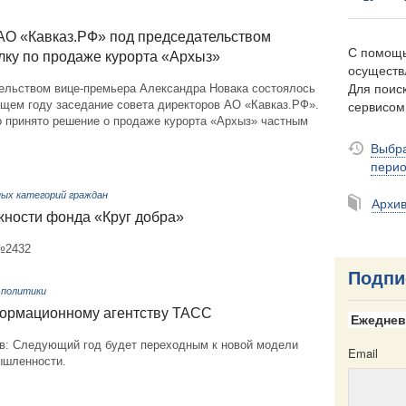
 АО «Кавказ.РФ» под председательством
С помощь
лку по продаже курорта «Архыз»
осуществ
Для поиск
ельством вице-премьера Александра Новака состоялось
сервисо
ущем году заседание совета директоров АО «Кавказ.РФ».
о принято решение о продаже курорта «Архыз» частным
Выбра
пери
ых категорий граждан
Архи
ности фонда «Круг добра»
 №2432
Подпи
 политики
ормационному агентству ТАСС
Ежеднев
в: Следующий год будет переходным к новой модели
Email
ышленности.