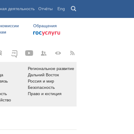
ная деятельность
Отчёты
Eng
 комиссии
Обращения
нам
Региональное развитие
да
Дальний Восток
вязь
Россия и мир
Безопасность
сть
Право и юстиция
яйство