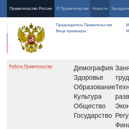
Правительство России
О Правительстве
Новости
Заседан
Председатель Правительства
М
Вице-премьеры
М
Демография
Заня
Работа Правительства
Здоровье
труд
Образование
Тех
Культура
раз
Общество
Эко
Государство
Рег
Фин