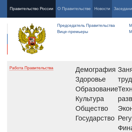
Правительство России
О Правительстве
Новости
Заседан
Председатель Правительства
М
Вице-премьеры
М
Демография
Заня
Работа Правительства
Здоровье
труд
Образование
Тех
Культура
раз
Общество
Эко
Государство
Рег
Фин