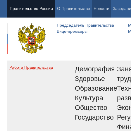
Правительство России
О Правительстве
Новости
Заседан
Председатель Правительства
М
Вице-премьеры
М
Демография
Заня
Работа Правительства
Здоровье
труд
Образование
Тех
Культура
раз
Общество
Эко
Государство
Рег
Фин