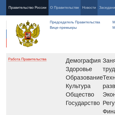
Правительство России
О Правительстве
Новости
Заседан
Председатель Правительства
М
Вице-премьеры
М
Демография
Заня
Работа Правительства
Здоровье
труд
Образование
Тех
Культура
раз
Общество
Эко
Государство
Рег
Фин