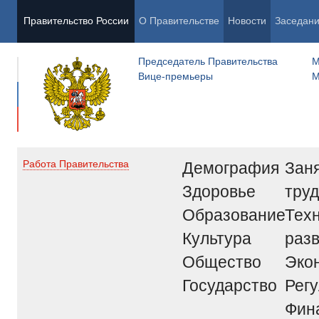
Правительство России
О Правительстве
Новости
Заседан
Председатель Правительства
М
Вице-премьеры
М
Демография
Заня
Работа Правительства
Здоровье
труд
Образование
Тех
Культура
раз
Общество
Эко
Государство
Рег
Фин