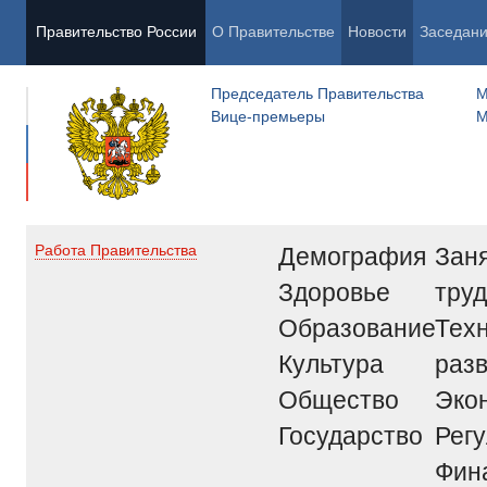
Правительство России
О Правительстве
Новости
Заседан
Председатель Правительства
М
Вице-премьеры
М
Демография
Заня
Работа Правительства
Здоровье
труд
Образование
Тех
Культура
раз
Общество
Эко
Государство
Рег
Фин