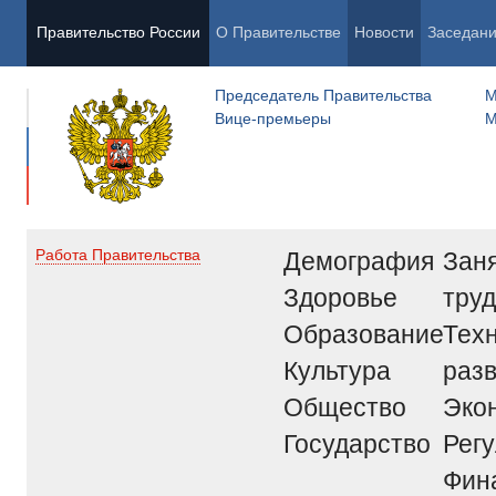
Правительство России
О Правительстве
Новости
Заседан
Председатель Правительства
М
Вице-премьеры
М
Демография
Заня
Работа Правительства
Здоровье
труд
Образование
Тех
Культура
раз
Общество
Эко
Государство
Рег
Фин