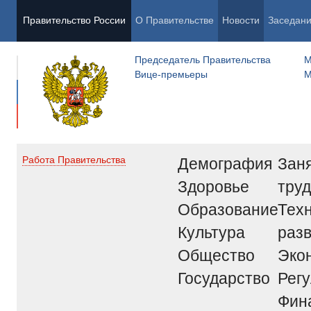
Правительство России
О Правительстве
Новости
Заседан
Председатель Правительства
М
Вице-премьеры
М
Демография
Заня
Работа Правительства
Здоровье
труд
Образование
Тех
Культура
раз
Общество
Эко
Государство
Рег
Фин