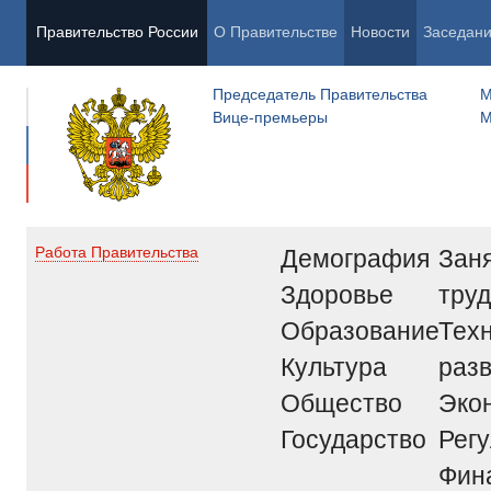
Правительство России
О Правительстве
Новости
Заседан
Председатель Правительства
М
Вице-премьеры
М
Демография
Заня
Работа Правительства
Здоровье
труд
Образование
Тех
Культура
раз
Общество
Эко
Государство
Рег
Фин