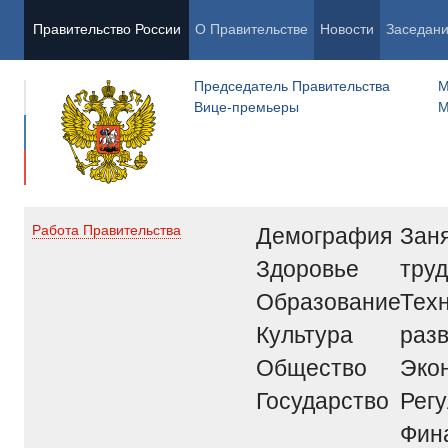
Правительство России
О Правительстве
Новости
Заседан
Председатель Правительства
М
Вице-премьеры
М
Демография
Заня
Работа Правительства
Здоровье
труд
Образование
Тех
Культура
раз
Общество
Эко
Государство
Рег
Фин