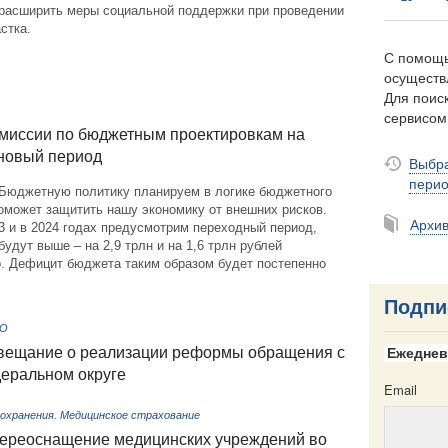
е расширить меры социальной поддержки при проведении
стка.
С помощь
осуществ
Для поиск
сервисо
миссии по бюджетным проектировкам на
новый период
Выбра
пери
Бюджетную политику планируем в логике бюджетного
оможет защитить нашу экономику от внешних рисков.
Архи
3 и в 2024 годах предусмотрим переходный период,
будут выше – на 2,9 трлн и на 1,6 трлн рублей
о. Дефицит бюджета таким образом будет постепенно
Подпи
ФО
овещание о реализации реформы обращения с
Ежеднев
еральном округе
Email
охранения. Медицинское страхование
переоснащение медицинских учреждений во