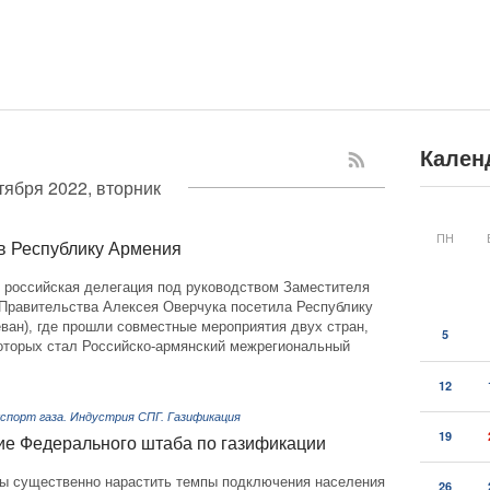
Кален
тября 2022, вторник
ПН
 в Республику Армения
я российская делегация под руководством Заместителя
Правительства Алексея Оверчука посетила Республику
еван), где прошли совместные мероприятия двух стран,
5
оторых стал Российско-армянский межрегиональный
12
спорт газа. Индустрия СПГ. Газификация
19
ие Федерального штаба по газификации
ы существенно нарастить темпы подключения населения
26