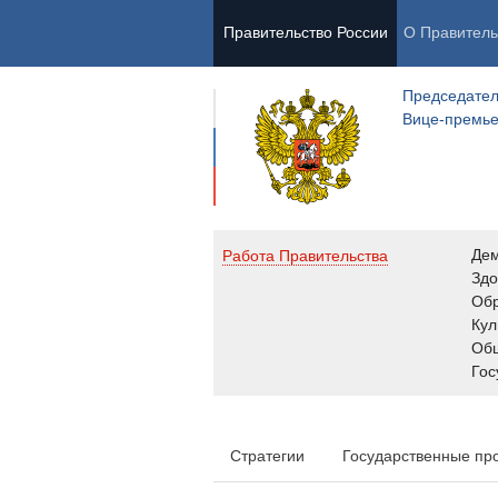
Правительство России
О Правитель
Председател
Вице-премь
Де
Работа Правительства
Здо
Обр
Кул
Об
Гос
Стратегии
Государственные пр