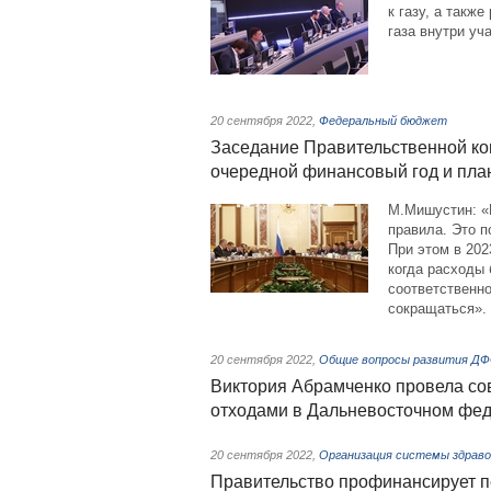
к газу, а такж
газа внутри уча
20 сентября 2022
,
Федеральный бюджет
Заседание Правительственной ко
очередной финансовый год и пла
М.Мишустин: «
правила. Это п
При этом в 202
когда расходы 
соответственн
сокращаться».
20 сентября 2022
,
Общие вопросы развития Д
Виктория Абрамченко провела с
отходами в Дальневосточном фед
20 сентября 2022
,
Организация системы здраво
Правительство профинансирует 