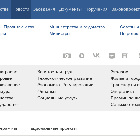
стве
Новости
Заседания
Документы
Поручения
Законопроект
ь Правительства
Министерства и ведомства
Советы и
еры
Министры
По регио
мография
Занятость и труд
Экология
ровье
Технологическое развитие
Жильё и горо
азование
Экономика. Регулирование
Транспорт и с
ьтура
Финансы
Энергетика
щество
Социальные услуги
Промышленно
ударство
Сельское хоз
ограммы
Национальные проекты