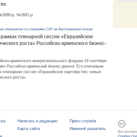
тях
№2680-р, №2681-р
Email
ые отношения со странами СНГ на двусторонней основе
 рамках пленарной сессии «Евразийское
ического роста» Российско-армянского бизнес-
ийско-армянского межрегионального форума 19 сентября
шёл Российско-армянский бизнес-диалог. Его ключевым
а пленарная сессия «Евразийское партнёрство: новые
еского роста».
ска
Написать в редакцию
Пресс-служба
Карта сайта
Именной указатель
Все материа
те
Creative Com