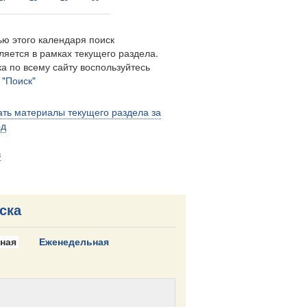
ю этого календаря поиск
ляется в рамках текущего раздела.
а по всему сайту воспользуйтесь
м
"Поиск"
ть материалы текущего раздела за
од
в
ска
ная
Еженедельная