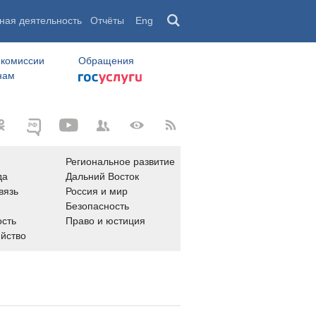
ная деятельность
Отчёты
Eng
 комиссии
Обращения
нам
Региональное развитие
да
Дальний Восток
вязь
Россия и мир
Безопасность
сть
Право и юстиция
яйство