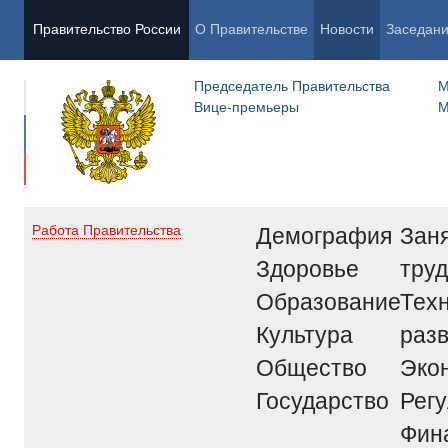
Правительство России
О Правительстве
Новости
Заседан
Председатель Правительства
М
Вице-премьеры
М
Демография
Заня
Работа Правительства
Здоровье
труд
Образование
Тех
Культура
раз
Общество
Эко
Государство
Рег
Фин