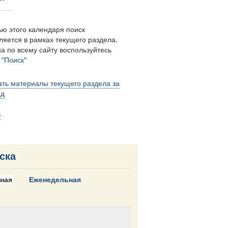
ю этого календаря поиск
ляется в рамках текущего раздела.
а по всему сайту воспользуйтесь
м
"Поиск"
ть материалы текущего раздела за
од
в
ска
ная
Еженедельная