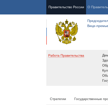
Правительство России
О Правитель
Председател
Вице-премь
Де
Работа Правительства
Здо
Обр
Кул
Об
Гос
Стратегии
Государственные пр