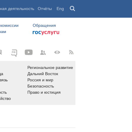
ная деятельность
Отчёты
Eng
 комиссии
Обращения
нам
Региональное развитие
да
Дальний Восток
вязь
Россия и мир
Безопасность
сть
Право и юстиция
яйство