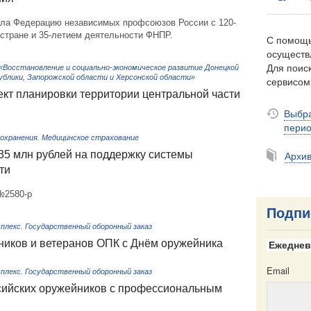
ила Федерацию независимых профсоюзов России с 120-
стране и 35-летием деятельности ФНПР.
С помощь
осуществ
Для поиск
«Восстановление и социально-экономическое развитие Донецкой
ублики, Запорожской области и Херсонской области»
сервисо
кт планировки территории центральной части
Выбра
пери
охранения. Медицинское страхование
35 млн рублей на поддержку системы
Архи
ти
№2580-р
Подпи
лекс. Государственный оборонный заказ
ников и ветеранов ОПК с Днём оружейника
Ежеднев
Email
лекс. Государственный оборонный заказ
сийских оружейников с профессиональным