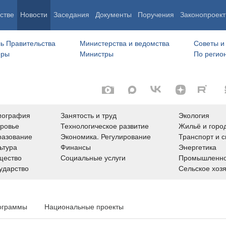
стве
Новости
Заседания
Документы
Поручения
Законопроект
ь Правительства
Министерства и ведомства
Советы и
еры
Министры
По регио
мография
Занятость и труд
Экология
ровье
Технологическое развитие
Жильё и горо
азование
Экономика. Регулирование
Транспорт и с
ьтура
Финансы
Энергетика
щество
Социальные услуги
Промышленно
ударство
Сельское хоз
ограммы
Национальные проекты