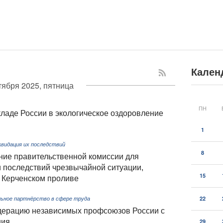
Кален
тября 2025, пятница
ПН
ладе России в экологическое оздоровление
1
квидация их последствий
8
ние правительственной комиссии для
 последствий чрезвычайной ситуации,
15
 Керченском проливе
22
ьное партнёрство в сфере труда
дерацию независимых профсоюзов России с
ния
29