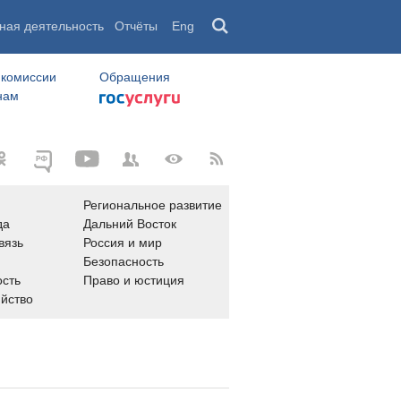
ная деятельность
Отчёты
Eng
 комиссии
Обращения
нам
Региональное развитие
да
Дальний Восток
вязь
Россия и мир
Безопасность
сть
Право и юстиция
яйство