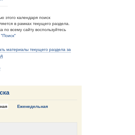
ю этого календаря поиск
ляется в рамках текущего раздела.
а по всему сайту воспользуйтесь
м
"Поиск"
ть материалы текущего раздела за
од
в
ска
ная
Еженедельная