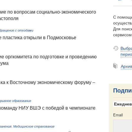
ие по вопросам социально-экономического
С помощь
астополя
осуществ
Для поиск
Обращение с отходами
сервисо
е пластика открыли в Подмосковье
Выбра
пери
е оргкомитета по подготовке и проведению
рума
Архи
вка к Восточному экономическому форуму –
Подпи
ерывное образование
Ежеднев
команду НИУ ВШЭ с победой в чемпионате
Email
ранения. Медицинское страхование