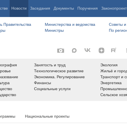
стве
Новости
Заседания
Документы
Поручения
Законопроект
ь Правительства
Министерства и ведомства
Советы и
еры
Министры
По регио
мография
Занятость и труд
Экология
ровье
Технологическое развитие
Жильё и горо
азование
Экономика. Регулирование
Транспорт и с
ьтура
Финансы
Энергетика
щество
Социальные услуги
Промышленно
ударство
Сельское хоз
ограммы
Национальные проекты