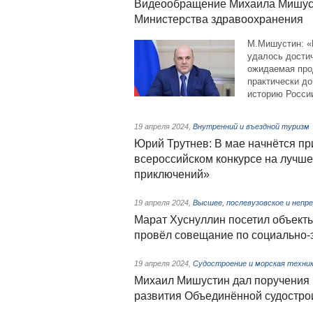
Видеообращение Михаила Мишуст
Министерства здравоохранения
М.Мишустин: «
удалось достич
ожидаемая про
практически до
историю Росси
19 апреля 2024
,
Внутренний и въездной туризм
Юрий Трутнев: В мае начнётся пр
всероссийском конкурсе на лучше
приключений»
19 апреля 2024
,
Высшее, послевузовское и непр
Марат Хуснуллин посетил объект
провёл совещание по социально-
19 апреля 2024
,
Судостроение и морская техни
Михаил Мишустин дал поручения п
развития Объединённой судостро