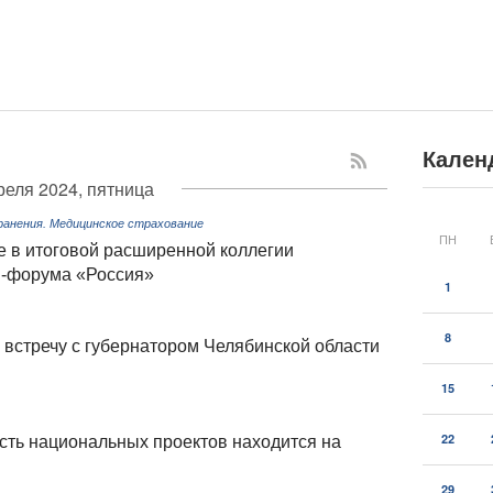
Кален
реля 2024, пятница
ранения. Медицинское страхование
ПН
е в итоговой расширенной коллегии
и-форума «Россия»
1
8
встречу с губернатором Челябинской области
15
22
ть национальных проектов находится на
29