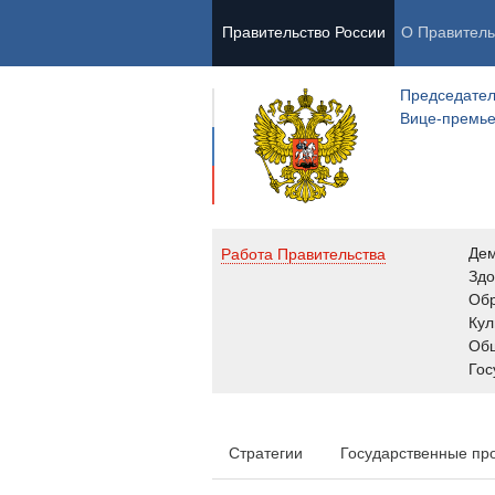
Правительство России
О Правитель
Председател
Вице-премь
Де
Работа Правительства
Здо
Обр
Кул
Об
Гос
Стратегии
Государственные пр