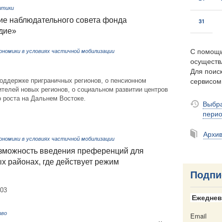
итики
ие наблюдательного совета фонда
31
дие»
С помощь
ономики в условиях частичной мобилизации
осуществ
Для поиск
сервисо
поддержке приграничных регионов, о пенсионном
телей новых регионов, о социальном развитии центров
 роста на Дальнем Востоке.
Выбра
пери
Архи
ономики в условиях частичной мобилизации
зможность введения преференций для
х районах, где действует режим
Подпи
303
Ежеднев
тво
Email