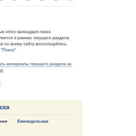
ю этого календаря поиск
ляется в рамках текущего раздела.
а по всему сайту воспользуйтесь
м
"Поиск"
ть материалы текущего раздела за
од
в
ска
ная
Еженедельная