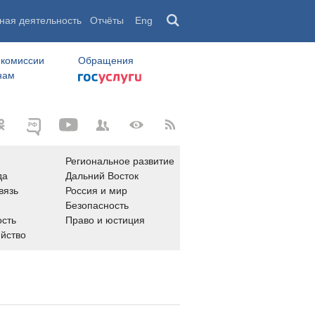
ная деятельность
Отчёты
Eng
 комиссии
Обращения
нам
Региональное развитие
да
Дальний Восток
вязь
Россия и мир
Безопасность
сть
Право и юстиция
яйство