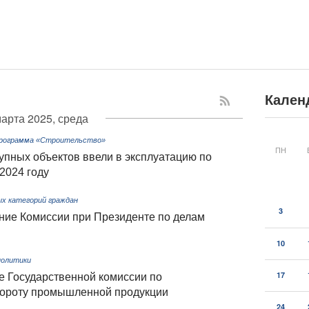
Кален
марта 2025, среда
программа «Строительство»
ПН
упных объектов ввели в эксплуатацию по
2024 году
х категорий граждан
3
ние Комиссии при Президенте по делам
10
политики
17
е Государственной комиссии по
бороту промышленной продукции
24