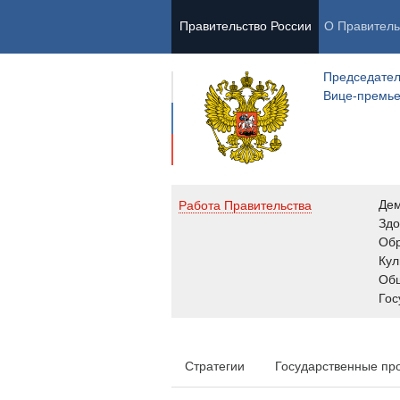
Правительство России
О Правитель
Председател
Вице-премь
Де
Работа Правительства
Здо
Обр
Кул
Об
Гос
Стратегии
Государственные пр