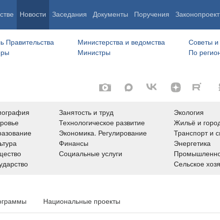
стве
Новости
Заседания
Документы
Поручения
Законопроект
ь Правительства
Министерства и ведомства
Советы и
еры
Министры
По регио
мография
Занятость и труд
Экология
ровье
Технологическое развитие
Жильё и горо
азование
Экономика. Регулирование
Транспорт и с
ьтура
Финансы
Энергетика
щество
Социальные услуги
Промышленно
ударство
Сельское хоз
ограммы
Национальные проекты