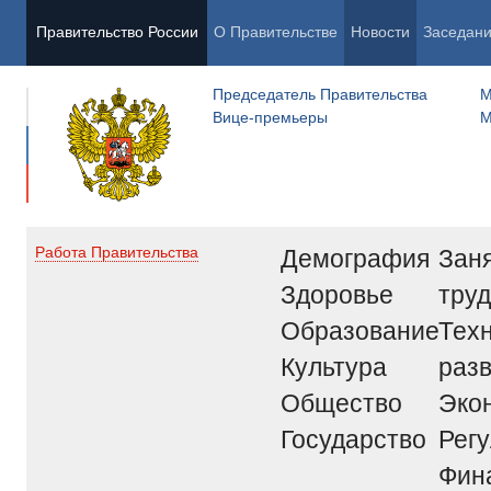
Правительство России
О Правительстве
Новости
Заседан
Председатель Правительства
М
Вице-премьеры
М
Демография
Заня
Работа Правительства
Здоровье
труд
Образование
Тех
Культура
раз
Общество
Эко
Государство
Рег
Фин