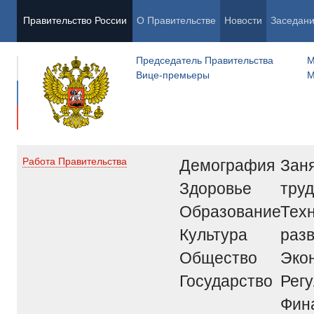
Правительство России
О Правительстве
Новости
Заседан
Председатель Правительства
М
Вице-премьеры
М
Демография
Заня
Работа Правительства
Здоровье
труд
Образование
Тех
Культура
раз
Общество
Эко
Государство
Рег
Фин