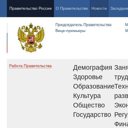
Правительство России
О Правительстве
Новости
Заседан
Председатель Правительства
М
Вице-премьеры
М
Демография
Заня
Работа Правительства
Здоровье
труд
Образование
Тех
Культура
раз
Общество
Эко
Государство
Рег
Фин