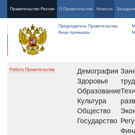
Правительство России
О Правительстве
Новости
Заседан
Председатель Правительства
М
Вице-премьеры
М
Демография
Заня
Работа Правительства
Здоровье
труд
Образование
Тех
Культура
раз
Общество
Эко
Государство
Рег
Фин