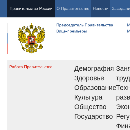
Правительство России
О Правительстве
Новости
Заседан
Председатель Правительства
М
Вице-премьеры
М
Демография
Заня
Работа Правительства
Здоровье
труд
Образование
Тех
Культура
раз
Общество
Эко
Государство
Рег
Фин