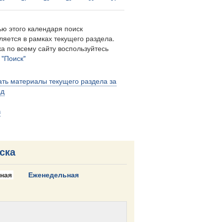
ю этого календаря поиск
ляется в рамках текущего раздела.
а по всему сайту воспользуйтесь
м
"Поиск"
ть материалы текущего раздела за
од
в
ска
ная
Еженедельная