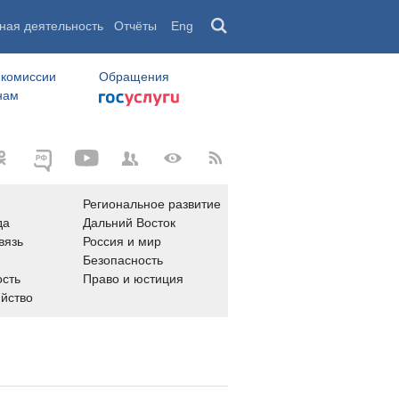
ная деятельность
Отчёты
Eng
 комиссии
Обращения
нам
Региональное развитие
да
Дальний Восток
вязь
Россия и мир
Безопасность
сть
Право и юстиция
яйство