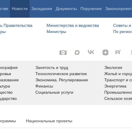
стве
Новости
Заседания
Документы
Поручения
Законопроект
ь Правительства
Министерства и ведомства
Советы и
еры
Министры
По регио
мография
Занятость и труд
Экология
ровье
Технологическое развитие
Жильё и горо
азование
Экономика. Регулирование
Транспорт и с
ьтура
Финансы
Энергетика
щество
Социальные услуги
Промышленно
ударство
Сельское хоз
ограммы
Национальные проекты