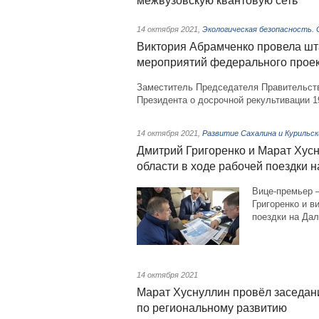
межвузовскую квантовую сеть
14 октября 2021
,
Экологическая безопасность.
Виктория Абрамченко провела шт
мероприятий федерального проек
Заместитель Председателя Правительст
Президента о досрочной рекультивации 19
14 октября 2021
,
Развитие Сахалина и Курильс
Дмитрий Григоренко и Марат Хус
области в ходе рабочей поездки 
Вице-премьер 
Григоренко и в
поездки на Да
14 октября 2021
Марат Хуснуллин провёл заседан
по региональному развитию