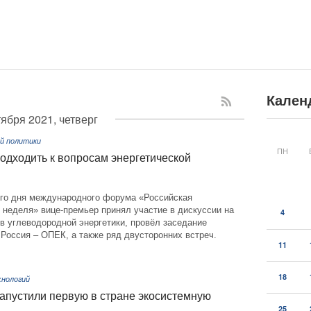
Кален
тября 2021, четверг
й политики
ПН
одходить к вопросам энергетической
ого дня международного форума «Российская
 неделя» вице-премьер принял участие в дискуссии на
4
в углеводородной энергетики, провёл заседание
Россия – ОПЕК, а также ряд двусторонних встреч.
11
18
нологий
апустили первую в стране экосистемную
25