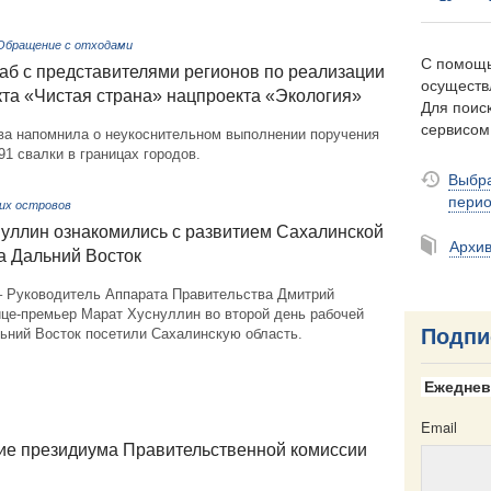
 Обращение с отходами
С помощь
аб с представителями регионов по реализации
осуществ
та «Чистая страна» нацпроекта «Экология»
Для поиск
сервисо
ва напомнила о неукоснительном выполнении поручения
1 свалки в границах городов.
Выбра
пери
ких островов
нуллин ознакомились с развитием Сахалинской
Архи
на Дальний Восток
– Руководитель Аппарата Правительства Дмитрий
ице-премьер Марат Хуснуллин во второй день рабочей
Подпи
льний Восток посетили Сахалинскую область.
Ежеднев
Email
ие президиума Правительственной комиссии