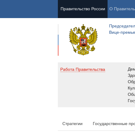
Правительство России
О Правитель
Председател
Вице-премь
Де
Работа Правительства
Здо
Обр
Кул
Об
Гос
Стратегии
Государственные пр