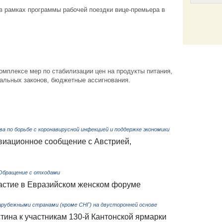
в рамках программы рабочей поездки вице-премьера в
Email
комплексе мер по стабилизации цен на продукты питания,
альных законов, бюджетные ассигнования.
 по борьбе с коронавирусной инфекцией и поддержке экономики
авиационное сообщение с Австрией,
 Обращение с отходами
астие в Евразийском женском форуме
арубежными странами (кроме СНГ) на двусторонней основе
на к участникам 130-й Кантонской ярмарки