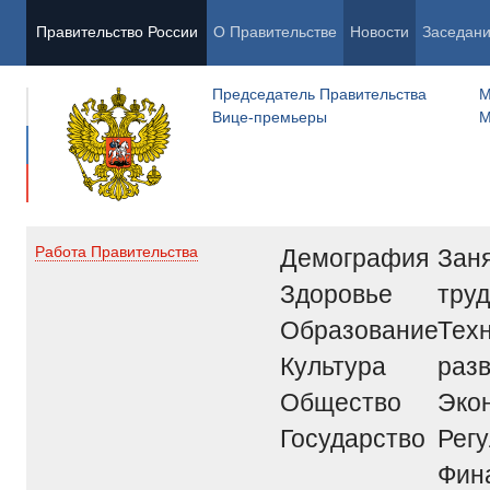
Правительство России
О Правительстве
Новости
Заседан
Председатель Правительства
М
Вице-премьеры
М
Демография
Заня
Работа Правительства
Здоровье
труд
Образование
Тех
Культура
раз
Общество
Эко
Государство
Рег
Фин