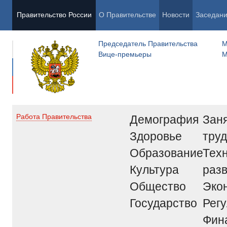
Правительство России
О Правительстве
Новости
Заседан
Председатель Правительства
М
Вице-премьеры
М
Демография
Заня
Работа Правительства
Здоровье
труд
Образование
Тех
Культура
раз
Общество
Эко
Государство
Рег
Фин