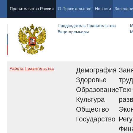
Правительство России
О Правительстве
Новости
Заседан
Председатель Правительства
М
Вице-премьеры
М
Демография
Заня
Работа Правительства
Здоровье
труд
Образование
Тех
Культура
раз
Общество
Эко
Государство
Рег
Фин