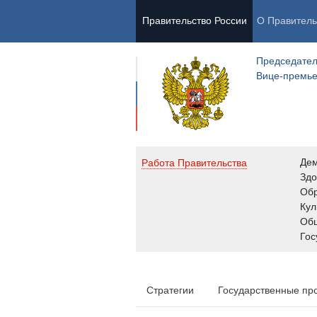
Правительство России
О Правитель
Председател
Вице-премь
Де
Работа Правительства
Здо
Обр
Кул
Об
Гос
Стратегии
Государственные пр