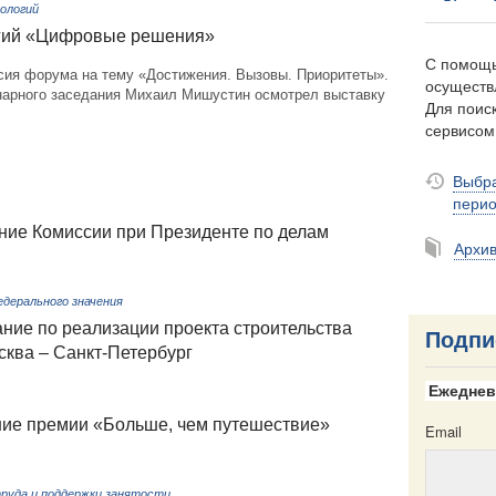
ологий
гий «Цифровые решения»
С помощь
сия форума на тему «Достижения. Вызовы. Приоритеты».
осуществ
нарного заседания Михаил Мишустин осмотрел выставку
Для поиск
сервисо
Выбра
пери
ние Комиссии при Президенте по делам
Архи
дерального значения
ние по реализации проекта строительства
Подпи
сква – Санкт-Петербург
Ежеднев
ие премии «Больше, чем путешествие»
Email
руда и поддержки занятости