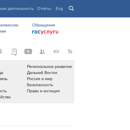
ная деятельность
Отчёты
Eng
 комиссии
Обращения
нам
Региональное развитие
да
Дальний Восток
вязь
Россия и мир
Безопасность
сть
Право и юстиция
яйство