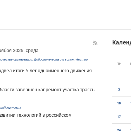
Кален
оября 2025, среда
рческие организации. Добровольчество и волонтёрство.
ПН
двёл итоги 5 лет одноимённого движения
бласти завершён капремонт участка трассы
3
10
йной системы
звитии технологий в российском
17
24