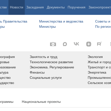
стве
Новости
Заседания
Документы
Поручения
Законопроект
ь Правительства
Министерства и ведомства
Советы и
еры
Министры
По регио
мография
Занятость и труд
Экология
ровье
Технологическое развитие
Жильё и горо
азование
Экономика. Регулирование
Транспорт и с
ьтура
Финансы
Энергетика
щество
Социальные услуги
Промышленно
ударство
Сельское хоз
ограммы
Национальные проекты