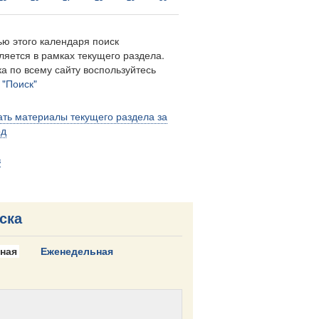
ю этого календаря поиск
ляется в рамках текущего раздела.
а по всему сайту воспользуйтесь
м
"Поиск"
ть материалы текущего раздела за
од
в
ска
ная
Еженедельная