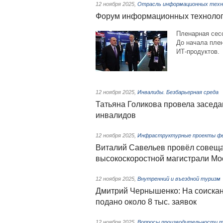
12 ноября 2025
,
Отрасль информационных техн
Форум информационных техноло
Пленарная сес
До начала пле
ИТ-продуктов.
12 ноября 2025
,
Инвалиды. Безбарьерная среда
Татьяна Голикова провела заседа
инвалидов
12 ноября 2025
,
Инфраструктурные проекты фе
Виталий Савельев провёл совеща
высокоскоростной магистрали Мо
12 ноября 2025
,
Внутренний и въездной туризм
Дмитрий Чернышенко: На соискан
подано около 8 тыс. заявок
12 ноября 2025
,
Вопросы производительности т