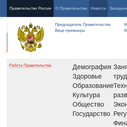
Правительство России
О Правительстве
Новости
Заседан
Председатель Правительства
М
Вице-премьеры
М
Демография
Заня
Работа Правительства
Здоровье
труд
Образование
Тех
Культура
раз
Общество
Эко
Государство
Рег
Фин