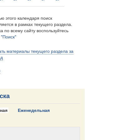
ю этого календаря поиск
ляется в рамках текущего раздела.
а по всему сайту воспользуйтесь
м
"Поиск"
ть материалы текущего раздела за
од
в
ска
ная
Еженедельная