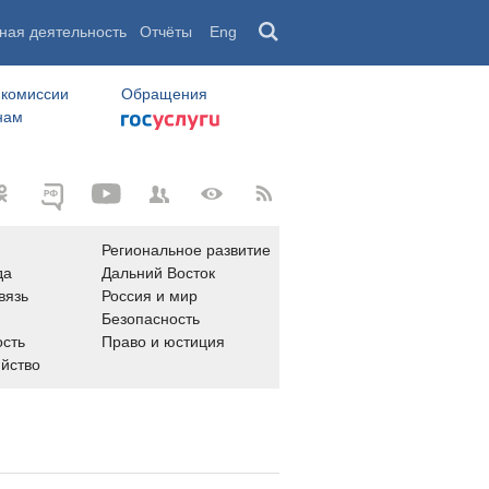
ная деятельность
Отчёты
Eng
 комиссии
Обращения
нам
Региональное развитие
да
Дальний Восток
вязь
Россия и мир
Безопасность
сть
Право и юстиция
яйство