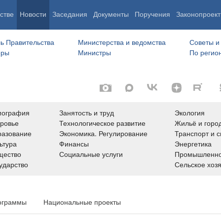
стве
Новости
Заседания
Документы
Поручения
Законопроект
ь Правительства
Министерства и ведомства
Советы и
еры
Министры
По регио
мография
Занятость и труд
Экология
ровье
Технологическое развитие
Жильё и горо
азование
Экономика. Регулирование
Транспорт и с
ьтура
Финансы
Энергетика
щество
Социальные услуги
Промышленно
ударство
Сельское хоз
ограммы
Национальные проекты