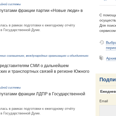
тийной системы
путатами фракции партии «Новые люди» в
С помощь
осуществ
Для поиск
лась в рамках подготовки к ежегодному отчёту
сервисо
 в Государственной Думе.
Выбра
пери
нних соглашениях, международных организациях и объединениях
Архи
представителям СМИ о дальнейшем
ких и транспортных связей в регионе Южного
Подпи
тийной системы
Ежеднев
путатами фракции ЛДПР в Государственной
Email
лась в рамках подготовки к ежегодному отчёту
 в Государственной Думе.