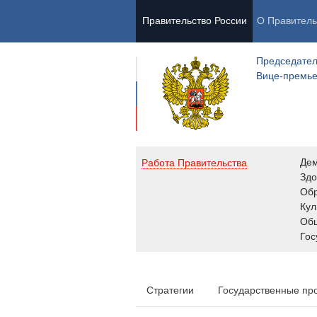
Правительство России
О Правитель
Председател
Вице-премь
Де
Работа Правительства
Здо
Обр
Кул
Об
Гос
Стратегии
Государственные пр