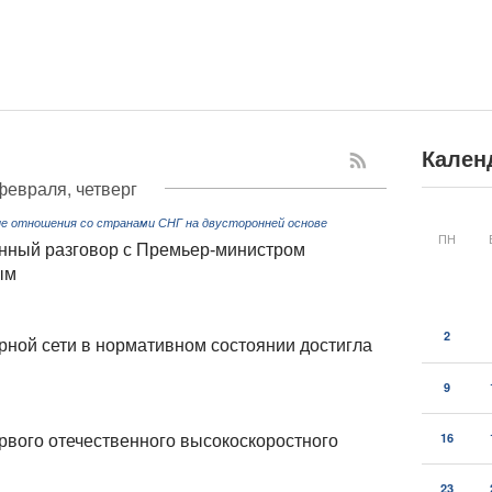
Кален
февраля, четверг
е отношения со странами СНГ на двусторонней основе
ПН
нный разговор с Премьер-министром
ым
2
рной сети в нормативном состоянии достигла
9
16
рвого отечественного высокоскоростного
23