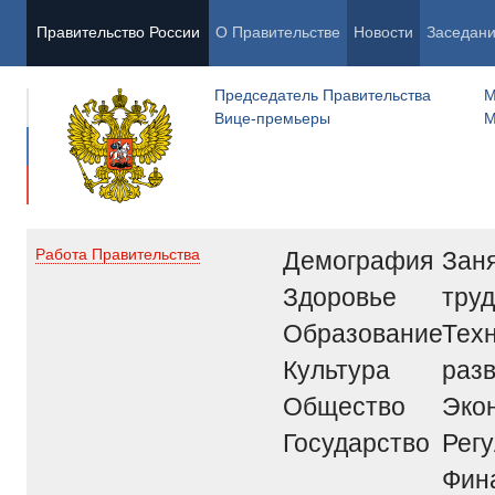
Правительство России
О Правительстве
Новости
Заседан
Председатель Правительства
М
Вице-премьеры
М
Демография
Заня
Работа Правительства
Здоровье
труд
Образование
Тех
Культура
раз
Общество
Эко
Государство
Рег
Фин