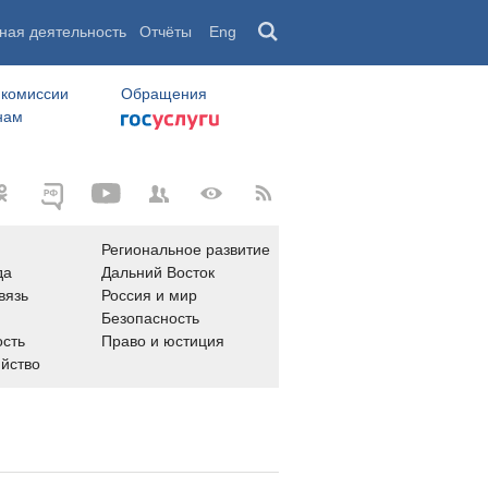
ная деятельность
Отчёты
Eng
 комиссии
Обращения
нам
Региональное развитие
да
Дальний Восток
вязь
Россия и мир
Безопасность
сть
Право и юстиция
яйство