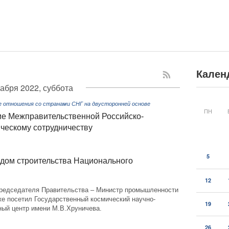
Кален
кабря 2022, суббота
е отношения со странами СНГ на двусторонней основе
ПН
ие Межправительственной Российско-
ческому сотрудничеству
5
одом строительства Национального
12
редседателя Правительства – Министр промышленности
же посетил Государственный космический научно-
19
ный центр имени М.В.Хруничева.
26