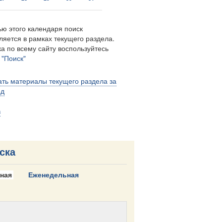
ю этого календаря поиск
ляется в рамках текущего раздела.
а по всему сайту воспользуйтесь
м
"Поиск"
ть материалы текущего раздела за
од
в
ска
ная
Еженедельная