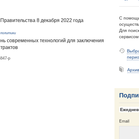
С помощь
Правительства 8 декабря 2022 года
осуществ
Для поиск
 политики
сервисо
нь современных технологий для заключения
трактов
Выбра
пери
847-р
Архи
Подпи
Ежеднев
Email