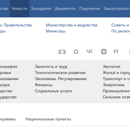
стве
Новости
Заседания
Документы
Поручения
Законопроект
ь Правительства
Министерства и ведомства
Советы и
еры
Министры
По регио
мография
Занятость и труд
Экология
ровье
Технологическое развитие
Жильё и горо
азование
Экономика. Регулирование
Транспорт и с
ьтура
Финансы
Энергетика
щество
Социальные услуги
Промышленно
ударство
Сельское хоз
ограммы
Национальные проекты