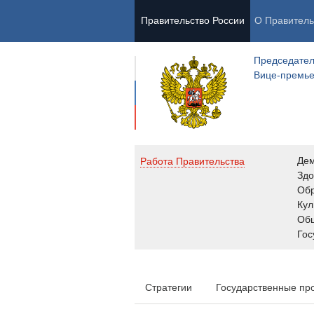
Правительство России
О Правитель
Председател
Вице-премь
Де
Работа Правительства
Здо
Обр
Кул
Об
Гос
Стратегии
Государственные пр