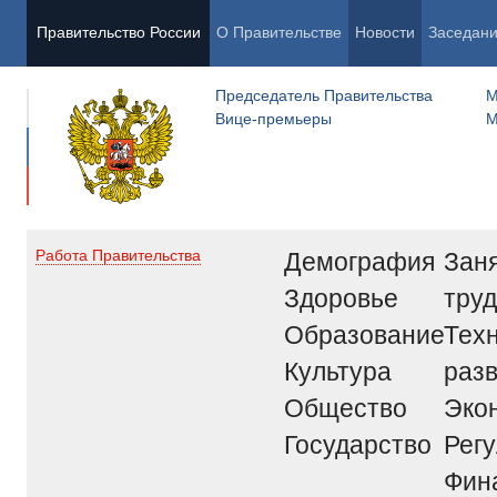
Правительство России
О Правительстве
Новости
Заседан
Председатель Правительства
М
Вице-премьеры
М
Демография
Заня
Работа Правительства
Здоровье
труд
Образование
Тех
Культура
раз
Общество
Эко
Государство
Рег
Фин