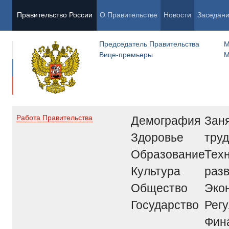
Правительство России
О Правительстве
Новости
Заседан
Председатель Правительства
М
Вице-премьеры
М
Демография
Заня
Работа Правительства
Здоровье
труд
Образование
Тех
Культура
раз
Общество
Эко
Государство
Рег
Фин